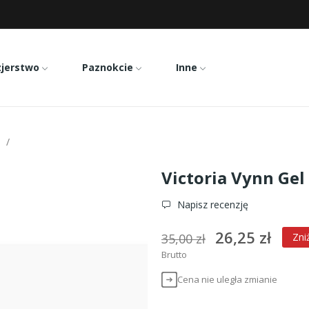
zjerstwo
Paznokcie
Inne
Victoria Vynn Gel Polish 420
Victoria Vynn Gel
Napisz recenzję
26,25 zł
35,00 zł
Zni
Brutto
Cena nie uległa zmianie