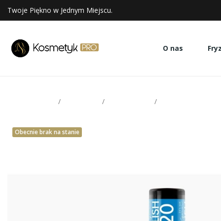
Twoje Piękno w Jednym Miejscu.
O nas
Fry
Strona glowna
Paznokcie
Victoria Vynn
Lakiery hybrydowe
Obecnie brak na stanie