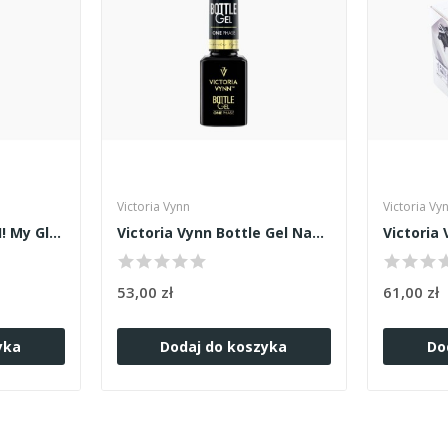
Victoria Vynn
Victoria Vy
Victoria Vynn Top OH! My Gloss 8ml
Victoria Vynn Bottle Gel Naked Nude 15ml
53,00 zł
61,00 zł
yka
Dodaj do koszyka
Do