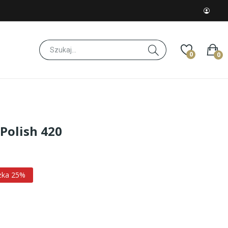
0
0
 Polish 420
żka 25%