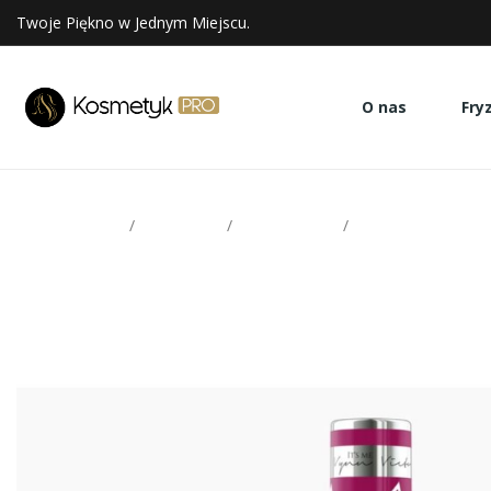
Twoje Piękno w Jednym Miejscu.
O nas
Fry
Strona glowna
Paznokcie
Victoria Vynn
Lakiery hybrydowe