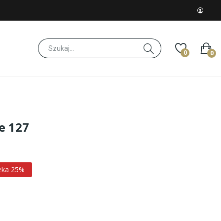
0
0
e 127
żka 25%