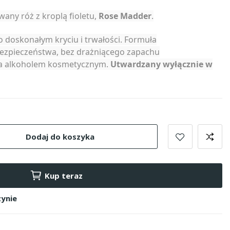
any róż z kroplą fioletu,
Rose Madder
.
 doskonałym kryciu i trwałości. Formuła
ezpieczeństwa, bez drażniącego zapachu
cia alkoholem kosmetycznym.
Utwardzany wyłącznie w
Dodaj do koszyka
Kup teraz
ynie