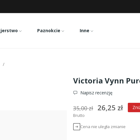
zjerstwo
Paznokcie
Inne
Victoria Vynn Pure 127
Victoria Vynn Pur
Napisz recenzję
26,25 zł
35,00 zł
Zni
Brutto
Cena nie uległa zmianie