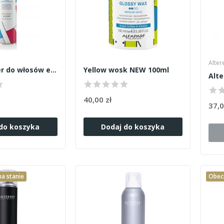
Alter
Yellow lakier do włosów extra strong hold 500ml
Yellow wosk NEW 100ml
40,00 zł
37,0
do koszyka
Dodaj do koszyka
a stanie
Obecn