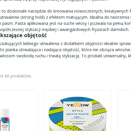
 to doskonałe narzędzie do kreowania nowoczesnych, kreatywnych f
trwalenie (strong hold) z efektem matującym. Idealna do tworzenia
 pasm. Pasta aplikowana jest na suche włosy i pozwala na pełną ko
spółczesnej stylizacji męskiej i awangardowych fryzurach damskich.
ększające objętość
szukujących lekkiego utrwalenia z dodatkiem objętości idealnie spra
to pianka utrwalająca i nadająca objętość, która nie obciąża włosów
łosom swobodę ruchu i trwałą stylizację. To produkt uniwersalny, któ
est 66 produktów.