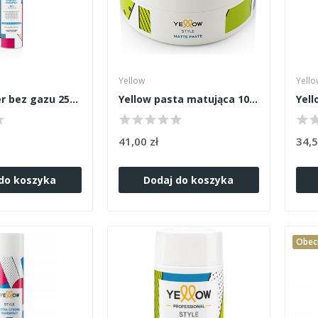
Yellow
Yello
Yellow lakier bez gazu 250ml
Yellow pasta matująca 100ml
41,00 zł
34,5
do koszyka
Dodaj do koszyka
Obecn