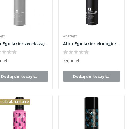
ego
Alterego
Alter Ego lakier zwiększający objętość 500ml
Alter Ego lakier ekologiczny Hasty Too 320ml
0 zł
39,00 zł
Dodaj do koszyka
Dodaj do koszyka
ie brak na stanie