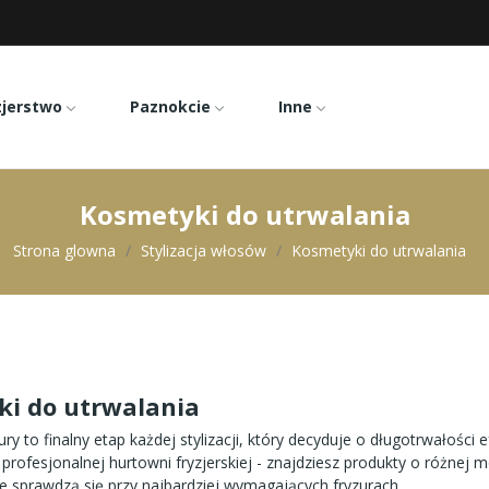
zjerstwo
Paznokcie
Inne
Kosmetyki do utrwalania
Strona glowna
Stylizacja włosów
Kosmetyki do utrwalania
i do utrwalania
ury to finalny etap każdej stylizacji, który decyduje o długotrwałości e
profesjonalnej hurtowni fryzjerskiej - znajdziesz produkty o różnej 
re sprawdzą się przy najbardziej wymagających fryzurach.