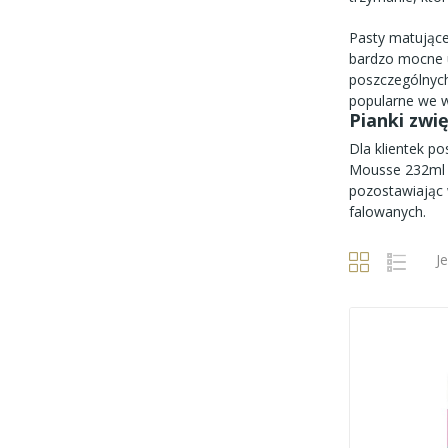
Pasty matujące
bardzo mocne u
poszczególnych
popularne we w
Pianki zwi
Dla klientek po
Mousse 232ml
pozostawiając w
falowanych.
J