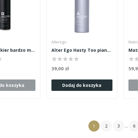
Alterego
Matri
Alter Ego lakier bardzo mocny 500ml
Alter Ego Hasty Too pianka na objętość 250ml
39,00 zł
59,9
do koszyka
Dodaj do koszyka
1
2
3
…
6