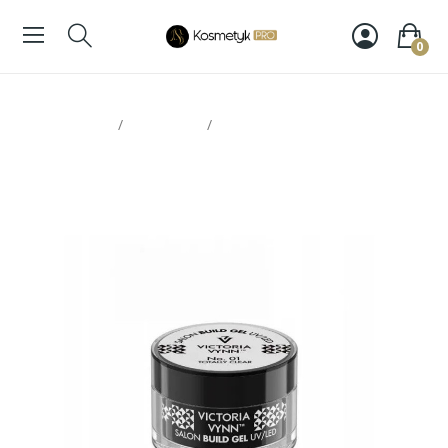
0
Strona glowna
Paznokcie
Victoria Vynn 01 żel Totally Clear
15ml