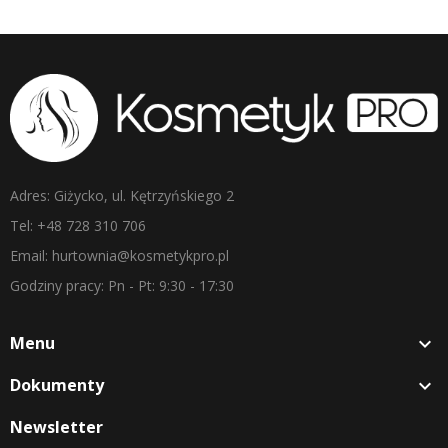
Adres: Giżycko, ul. Kętrzyńskiego 2
Tel: +48 728 310 706
Email: hurtownia@kosmetykpro.pl
Godziny pracy: Pn - Pt: 9:30 - 17:30
Menu

Dokumenty

Newsletter