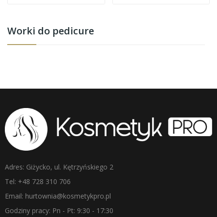
Worki do pedicure
Adres: Giżycko, ul. Kętrzyńskiego 2
Tel: +48 728 310 706
Email: hurtownia@kosmetykpro.pl
Godziny pracy: Pn - Pt: 9:30 - 17:30