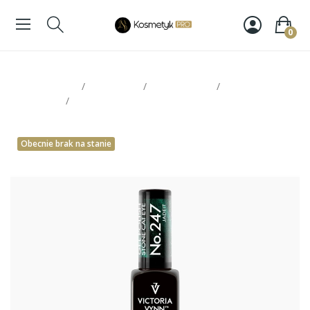
0
Strona glowna
Paznokcie
Victoria Vynn
Lakiery
hybrydowe
Victoria Vynn Gel Polish 247 8ml
Obecnie brak na stanie