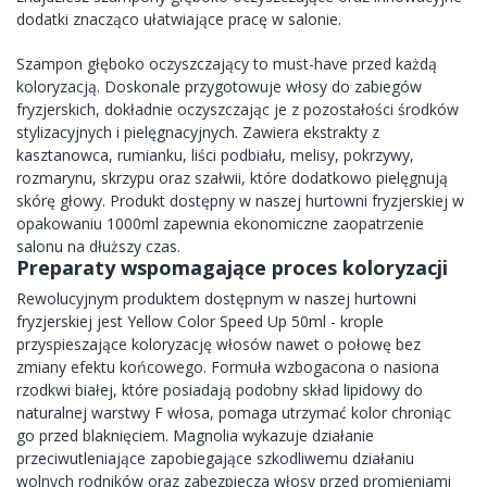
dodatki znacząco ułatwiające pracę w salonie.
Szampon głęboko oczyszczający
to must-have przed każdą
koloryzacją. Doskonale przygotowuje włosy do zabiegów
fryzjerskich, dokładnie oczyszczając je z pozostałości środków
stylizacyjnych i pielęgnacyjnych. Zawiera ekstrakty z
kasztanowca, rumianku, liści podbiału, melisy, pokrzywy,
rozmarynu, skrzypu oraz szałwii, które dodatkowo pielęgnują
skórę głowy. Produkt dostępny w naszej
hurtowni fryzjerskiej
w
opakowaniu 1000ml zapewnia ekonomiczne zaopatrzenie
salonu na dłuższy czas.
Preparaty wspomagające proces koloryzacji
Rewolucyjnym produktem dostępnym w naszej
hurtowni
fryzjerskiej
jest
Yellow Color Speed Up 50ml
- krople
przyspieszające koloryzację włosów nawet o połowę bez
zmiany efektu końcowego. Formuła wzbogacona o nasiona
rzodkwi białej, które posiadają podobny skład lipidowy do
naturalnej warstwy F włosa, pomaga utrzymać kolor chroniąc
go przed blaknięciem. Magnolia wykazuje działanie
przeciwutleniające zapobiegające szkodliwemu działaniu
wolnych rodników oraz zabezpiecza włosy przed promieniami