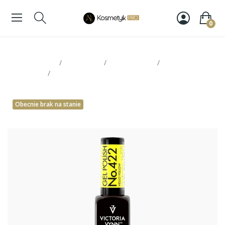
0
Strona glowna
Paznokcie
Victoria Vynn
Lakiery
hybrydowe
Victoria Vynn Gel Polish 422
Obecnie brak na stanie