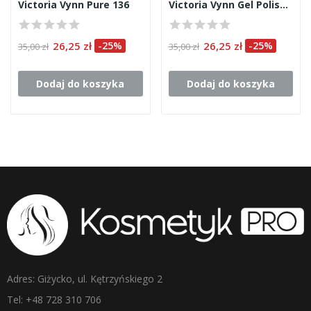
Victoria Vynn Pure 136
Victoria Vynn Gel Polish 381
26,25 zł
-25%
26,25 zł
-25%
35,00 zł
35,00 zł
Dodaj do koszyka
Dodaj do koszyka
Adres: Giżycko, ul. Kętrzyńskiego 2
Tel: +48 728 310 706