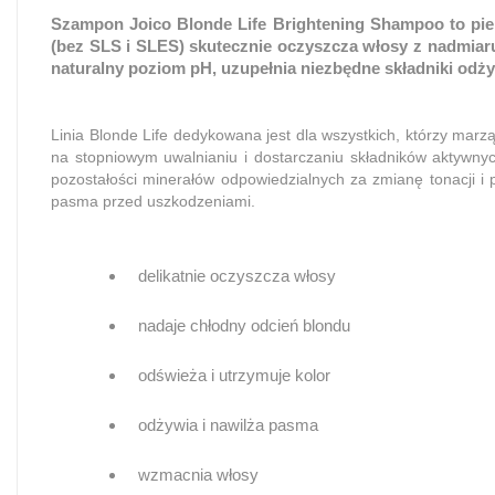
Szampon Joico Blonde Life Brightening Shampoo to piel
(bez SLS i SLES) skutecznie oczyszcza włosy z nadmiar
naturalny poziom pH, uzupełnia niezbędne składniki od
Linia Blonde Life dedykowana jest dla wszystkich, którzy marz
na stopniowym uwalnianiu i dostarczaniu składników aktywnyc
pozostałości minerałów odpowiedzialnych za zmianę tonacji i
pasma przed uszkodzeniami.
delikatnie oczyszcza włosy
nadaje chłodny odcień blondu
odświeża i utrzymuje kolor
odżywia i nawilża pasma
wzmacnia włosy