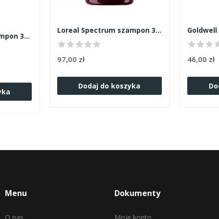
Loreal Spectrum szampon 300ml
Matrix Brass Off szampon 300ml
97,00 zł
46,00 zł
Dodaj do koszyka
Do
yka
Menu
Dokumenty
O nas
Moje konto