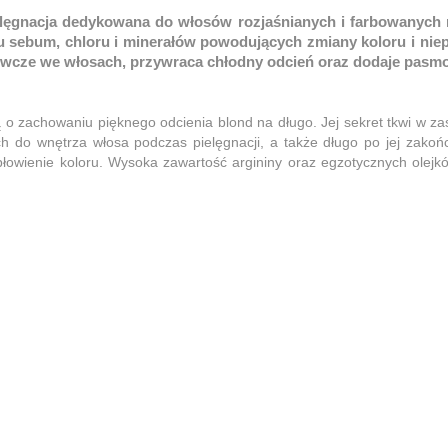
ęgnacja dedykowana do włosów rozjaśnianych i farbowanych na
u sebum, chloru i minerałów powodujących zmiany koloru i ni
żywcze we włosach, przywraca chłodny odcień oraz dodaje pasm
ą o zachowaniu pięknego odcienia blond na długo. Jej sekret tkwi w 
h do wnętrza włosa podczas pielęgnacji, a także długo po jej zakońc
 płowienie koloru. Wysoka zawartość argininy oraz egzotycznych ol