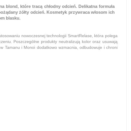
 blond, które tracą chłodny odcień. Delikatna formuła
epożądany żółty odcień. Kosmetyk przywraca włosom ich
om blasku.
zastosowaniu nowoczesnej technologii SmartRelase, która polega
zeniu. Poszczególne produkty neutralizują kolor oraz usuwają
ejków Tamanu i Monoi dodatkowo wzmacnia, odbudowuje i chroni