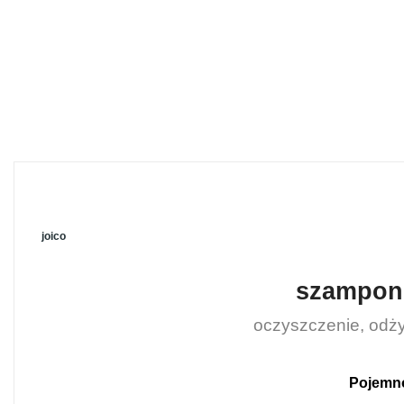
joico
szampon 
oczyszczenie, odży
Pojemno