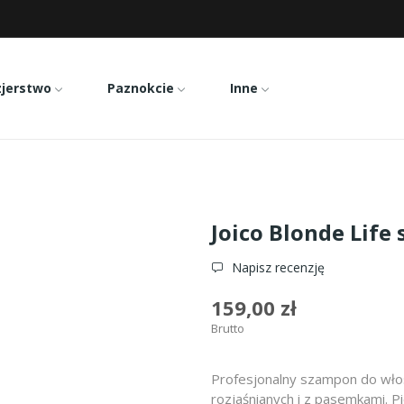
zjerstwo
Paznokcie
Inne
de Life szampon 1000ml
Joico Blonde Lif
Napisz recenzję
159,00 zł
Brutto
Profesjonalny szampon do włos
rozjaśnianych i z pasemkami. Pi