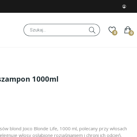
0
0
e szampon 1000ml
ów blond Joico Blonde Life, 1000 ml, polecany przy włosach
elęgnuje włosy osłabione rozjaśnianiem i chroni ich odcień.