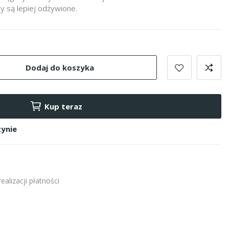
y są lepiej odżywione.
Dodaj do koszyka
Kup teraz
ynie
alizacji płatności