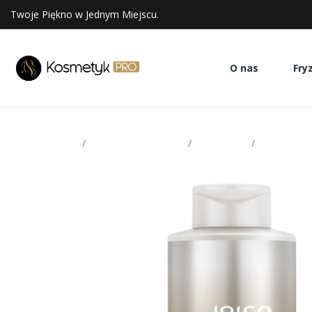
Twoje Piękno w Jednym Miejscu.
O nas
Fry
Strona glowna
Pielęgnacja włosów
Szampony
Joico Blon