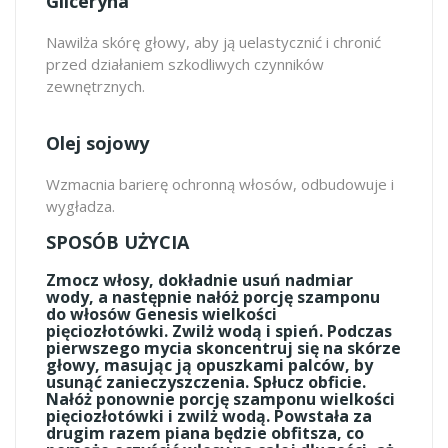
Gliceryna
Nawilża skórę głowy, aby ją uelastycznić i chronić
przed działaniem szkodliwych czynników
zewnętrznych.
Olej sojowy
Wzmacnia barierę ochronną włosów, odbudowuje i
wygładza.
SPOSÓB UŻYCIA
Zmocz włosy, dokładnie usuń nadmiar
wody, a następnie nałóż porcję szamponu
do włosów Genesis wielkości
pięciozłotówki. Zwilż wodą i spień. Podczas
pierwszego mycia skoncentruj się na skórze
głowy, masując ją opuszkami palców, by
usunąć zanieczyszczenia. Spłucz obficie.
Nałóż ponownie porcję szamponu wielkości
pięciozłotówki i zwilż wodą. Powstała za
drugim razem piana będzie obfitsza, co