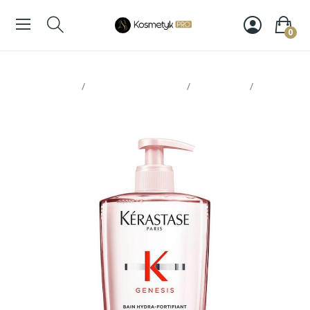
0
Strona glowna
Pielęgnacja włosów
Szampony
Kérastase Genesis Bain Hydra-Fortifiant 500ml