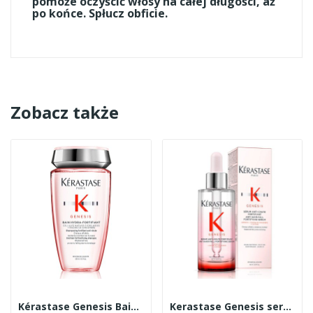
pomoże oczyścić włosy na całej długości, aż
po końce. Spłucz obficie.
Zobacz także
Kérastase Genesis Bain Hydra-Fortifiant kąpiel...
Kerastase Genesis serum wzmacniające 90ml