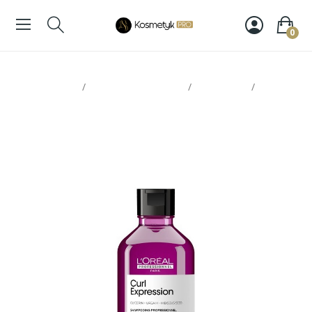
0
Strona glowna
Pielęgnacja włosów
Szampony
Loreal
Curl szampon oczyszczający 300ml