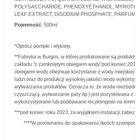
POLYSACCHARIDE, PHENOXYETHANOL, MYROTHA
LEAF EXTRACT, DISODIUM PHOSPHATE, PARFUM 
Pojemność
: 500ml
*Oprócz pompki i etykiety.
**Fabryka w Burgos, w której produkowane są produkty K
zakładu “z zamkniętym obiegiem wody”pod koniec 2017 r
obiegiem wody obejmuje korzystanie z wody miejskiej w
ludzi oraz do produkcji wysokiej jakości wody wykorzys
wytwarzania produktów. Oznacza to, że woda niezbędna 
czyszczący, wytwarzanie pary itp.) jest pozyskiwana z 
wykorzystywane lub poddawane recyklingowi na terenie
***pod koniec roku 2023, za wyjątkiem instalacji zabezp
****W porównaniu do opakowania dwóch szamponów