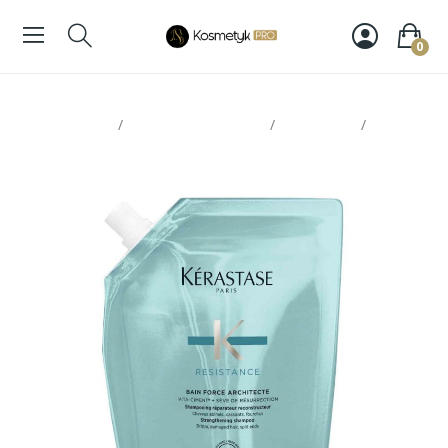
0
Strona glowna
Pielęgnacja włosów
Szampony
Kerastase Resistance szampon 500ml