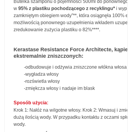
Butelka szamponu o pojemności 500ml do ponownego uz
w
95% z plastiku pochodzącego z recyklingu*
i wypro
zamkniętym obiegiem wody”**, która osiągnęła 100% ener
możliwością ponownego uzupełnienia wkładem uzupełn
zredukowanie zużycia plastiku o 82%****.
Kerastase Resistance Force Architecte, kąpie
ekstremalnie zniszczonych:
-odbudowuje i odżywia zniszczone włókna włosa
-wygładza włosy
-rozświetla włosy
-zmiękcza włosy i nadaje im blask
Sposób użycia:
Krok 1: Nałóż na wilgotne włosy. Krok 2: Wmasuj i zmień
dużą ilością wody. W przypadku kontaktu z oczami spłuc
wody.