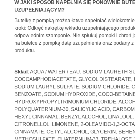
W JAKI SPOSÓB NAPEŁNIA SIĘ PONOWNIE BUTE
UZUPEŁNIAJĄCYM?
Butelkę z pompką można łatwo napełniać wielokrotnie, 
kroki: Odkręć nakrętkę wkładu uzupełniającego produktu.
odpowiednim szamponie. Nie spłukuj pompki i chroń ją 
na butelce z pompką datę uzupełnienia oraz podany z tył
produktu.
Skład
: AQUA / WATER / EAU, SODIUM LAURETH SUL
COCOAMPHODIACETATE, GLYCOL DISTEARATE, H
SODIUM LAURYL SULFATE, SODIUM CHLORIDE, CIT
BENZOATE, SODIUM HYDROXIDE, COCO-BETAINE
HYDROXYPROPYLTRIMONIUM CHLORIDE, ALCOHOL
POLYQUATERNIUM-30, SALICYLIC ACID, CARBOMER
HEXYL CINNAMAL, BENZYL ALCOHOL, LINALOOL, 
CITRONELLOL, LIMONENE, 2-OLEAMIDO-1,3-OCTA
CINNAMATE, CETYL ALCOHOL, GLYCERIN, BEHEN
METHOSULFATE, QUATERNIUM-33, TREHALOSE, T