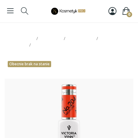
0
Strona glowna
Paznokcie
Victoria Vynn
Lakiery
hybrydowe
Victoria Vynn Pure 204
Obecnie brak na stanie