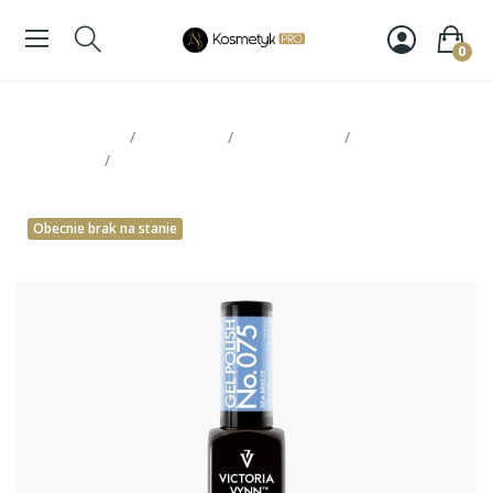
0
Strona glowna
Paznokcie
Victoria Vynn
Lakiery
hybrydowe
Victoria Vynn Gel Polish 075
Obecnie brak na stanie