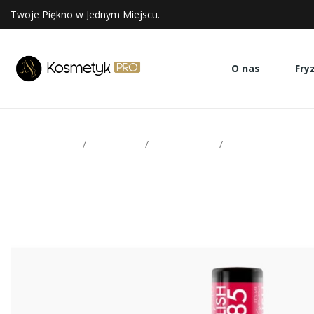
Twoje Piękno w Jednym Miejscu.
O nas
Fry
Strona glowna
Paznokcie
Victoria Vynn
Lakiery hybrydowe