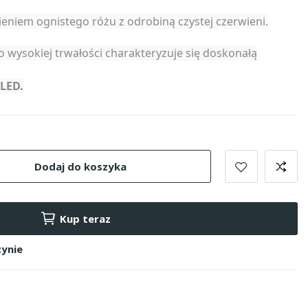
eniem ognistego różu z odrobiną czystej czerwieni.
o wysokiej trwałości charakteryzuje się doskonałą
LED.
Dodaj do koszyka
Kup teraz
ynie