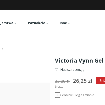
zjerstwo
Paznokcie
Inne
Victoria Vynn Gel Polish 285
Victoria Vynn Gel
Napisz recenzję
26,25 zł
35,00 zł
Zni
Brutto
Cena nie uległa zmianie