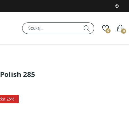
0
0
 Polish 285
żka 25%