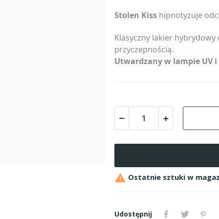
Stolen Kiss
hipnotyzuje odci
Klasyczny lakier hybrydowy 
przyczepnością.
Utwardzany w lampie UV i 

Ostatnie sztuki w magaz
Udostępnij