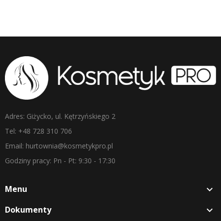
Adres: Giżycko, ul. Kętrzyńskiego 2
Tel: +48 728 310 706
Email: hurtownia@kosmetykpro.pl
Godziny pracy: Pn - Pt: 9:30 - 17:30
Menu

Dokumenty
