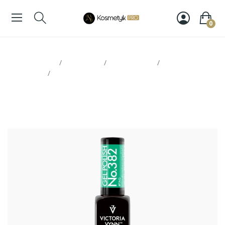
0
Strona glowna
Paznokcie
Victoria Vynn
Lakiery
hybrydowe
Victoria Vynn Gel Polish 382