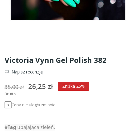
Victoria Vynn Gel Polish 382
Napisz recenzję
26,25 zł
35,00 zł
Zniżka 25%
Brutto
Cena nie uległa zmianie
#Tag
upajająca zieleń.