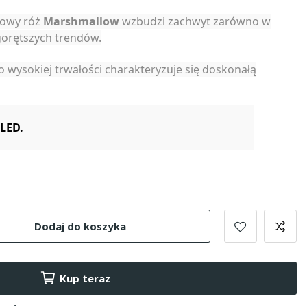
siowy róż
Marshmallow
wzbudzi zachwyt zarówno w
ajgorętszych trendów.
o wysokiej trwałości charakteryzuje się doskonałą
LED.
Dodaj do koszyka
Kup teraz