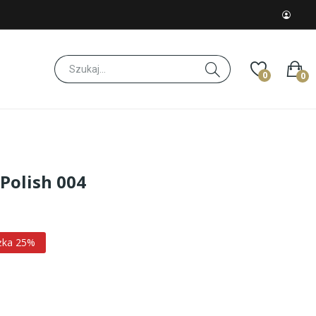
0
0
 Polish 004
żka 25%