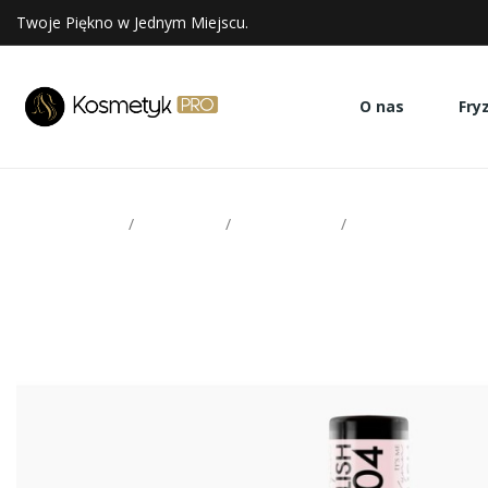
Twoje Piękno w Jednym Miejscu.
O nas
Fry
Strona glowna
Paznokcie
Victoria Vynn
Lakiery hybrydowe