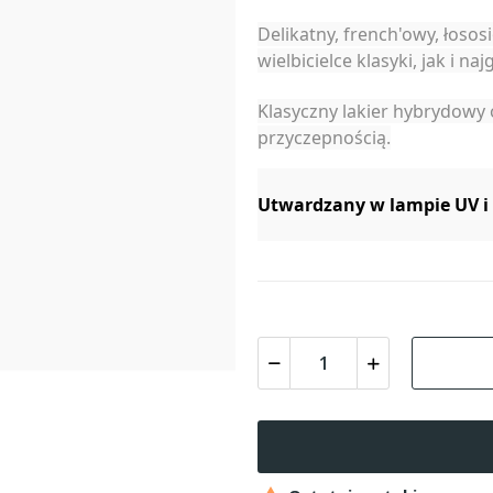
Delikatny, french'owy, łoso
wielbicielce klasyki, jak i n
Klasyczny lakier hybrydowy 
przyczepnością.
Utwardzany w lampie UV i 