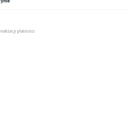
ynie
alizacji płatności