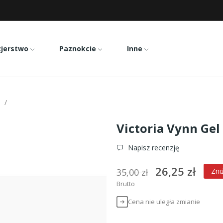
zjerstwo
Paznokcie
Inne
Victoria Vynn Gel Polish 004
Victoria Vynn Gel
Napisz recenzję
26,25 zł
35,00 zł
Zni
Brutto
Cena nie uległa zmianie