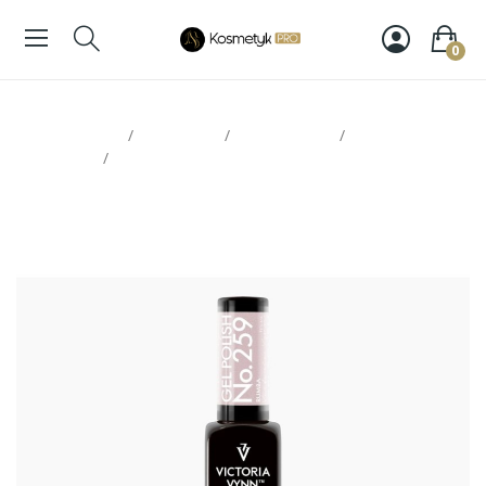
0
Strona glowna
Paznokcie
Victoria Vynn
Lakiery
hybrydowe
Victoria Vynn Gel Polish 259