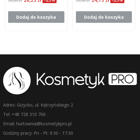
26,25 zł
24,75 zł
35,00 zł
33,00 zł
Dodaj do koszyka
Dodaj do koszyka
Adres: Giżycko, ul. Kętrzyńskiego 2
Tel: +48 728 310 706
Email: hurtownia@kosmetykpro.pl
Godziny pracy: Pn - Pt: 9:30 - 17:30