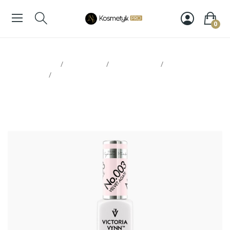
0
Strona glowna
Paznokcie
Victoria Vynn
Lakiery
hybrydowe
Victoria Vynn Pure 003