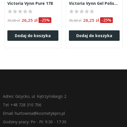
Victoria Vynn Pure 178
Victoria Vynn Gel Polish 380
26,25 zł
-25%
26,25 zł
-25%
35,00 zł
35,00 zł
Dodaj do koszyka
Dodaj do koszyka
Adres: Giżycko, ul. Kętrzyńskiego 2
Tel: +48 728 310 706
Email: hurtownia@kosmetykpro.pl
Godziny pracy: Pn - Pt: 9:30 - 17:30