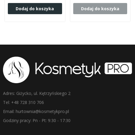
Dodaj do koszyka
Dodaj do koszyka
Adres: Giżycko, ul. Kętrzyńskiego 2
Tel: +48 728 310 706
Email: hurtownia@kosmetykpro.pl
Godziny pracy: Pn - Pt: 9:30 - 17:30