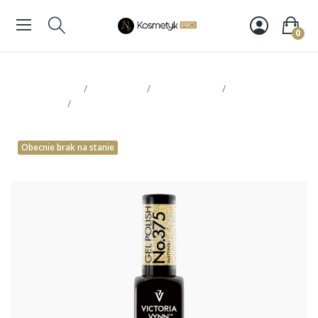
0
Strona glowna
Paznokcie
Victoria Vynn
Lakiery
hybrydowe
Victoria Vynn Gel Polish 375
Obecnie brak na stanie