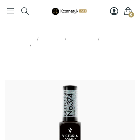
0
Strona glowna
Paznokcie
Victoria Vynn
Lakiery
hybrydowe
Victoria Vynn Gel Polish 374