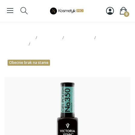
0
Strona glowna
Paznokcie
Victoria Vynn
Lakiery
hybrydowe
Victoria Vynn Gel Polish 350
Obecnie brak na stanie