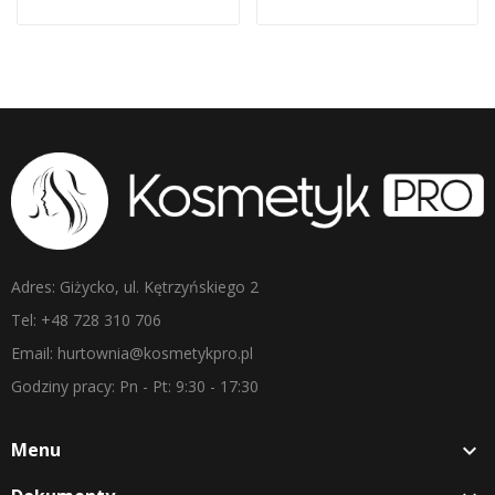
Adres: Giżycko, ul. Kętrzyńskiego 2
Tel: +48 728 310 706
Email: hurtownia@kosmetykpro.pl
Godziny pracy: Pn - Pt: 9:30 - 17:30
Menu
