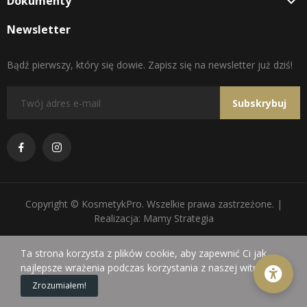
Dokumenty

Newsletter
Bądź pierwszy, który się dowie. Zapisz się na newsletter już dziś!
Subskrybuj
Copyright © KosmetykPro. Wszelkie prawa zastrzeżone. |
Realizacja: Mamy Strategia
Ta strona korzysta z plików cookie, aby zapewnić Ci jak
najlepsze wrażenia podczas korzystania z naszej witryny.
0
Zrozumiałem!
Sklep
Koszyk