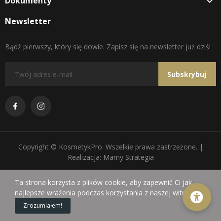
Dokumenty

Newsletter
Bądź pierwszy, który się dowie. Zapisz się na newsletter już dziś!
Subskrybuj
Copyright © KosmetykPro. Wszelkie prawa zastrzeżone. |
Realizacja: Mamy Strategia
Ta strona korzysta z plików cookie, aby zapewnić Ci jak
najlepsze wrażenia podczas korzystania z naszej witryny.
0
Zrozumiałem!
Sklep
Koszyk