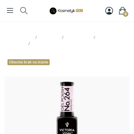
0
Strona glowna
Paznokcie
Victoria Vynn
Lakiery
hybrydowe
Victoria Vynn Gel Polish 264
Obecnie brak na stanie