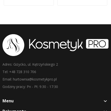
Adres: Giżycko, ul. Kętrzyńskiego 2
Tel: +48 728 310 706
Email: hurtownia@kosmetykpro.pl
Godziny pracy: Pn - Pt: 9:30 - 17:30
Menu
