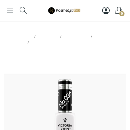
0
Strona glowna
Paznokcie
Victoria Vynn
Lakiery
hybrydowe
Victoria Vynn Pure 036