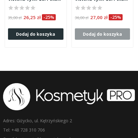
26,25 zł
-25%
27,00 zł
-25%
35,00 zł
36,00 zł
Dodaj do koszyka
Dodaj do koszyka
Adres: Giżycko, ul. Kętrzyńskiego 2
Tel: +48 728 310 706