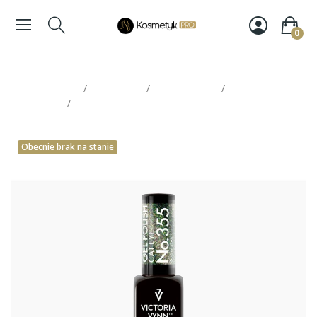
0
Strona glowna
Paznokcie
Victoria Vynn
Lakiery
hybrydowe
Victoria Vynn Gel Polish 355
Obecnie brak na stanie