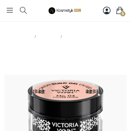
0
Strona glowna
Paznokcie
Victoria Vynn 04 żel Cover Nude
15ml