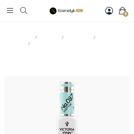
0
Strona glowna
Paznokcie
Victoria Vynn
Lakiery
hybrydowe
Victoria Vynn Pure 087