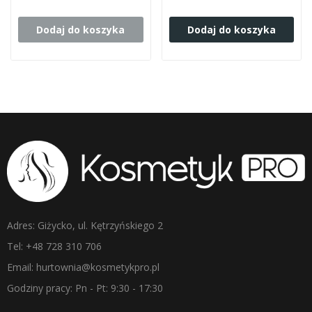
Dodaj do koszyka
Dodaj do koszyka
Adres: Giżycko, ul. Kętrzyńskiego 2
Tel: +48 728 310 706
Email: hurtownia@kosmetykpro.pl
Godziny pracy: Pn - Pt: 9:30 - 17:30