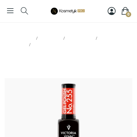
0
Strona glowna
Paznokcie
Victoria Vynn
Lakiery
hybrydowe
Victoria Vynn Gel Polish 255