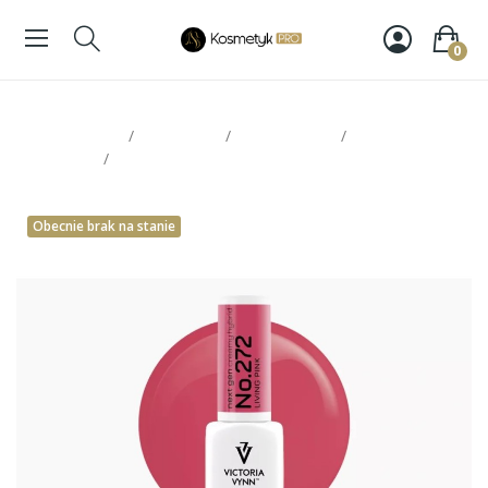
0
Strona glowna
Paznokcie
Victoria Vynn
Lakiery
hybrydowe
Victoria Vynn Pure 272 8ml
Obecnie brak na stanie