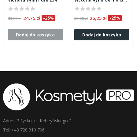
24,75 zł
-25%
26,25 zł
-25%
33,00 zł
35,00 zł
Dodaj do koszyka
Dodaj do koszyka
Adres: Giżycko, ul. Kętrzyńskiego 2
Tel: +48 728 310 706