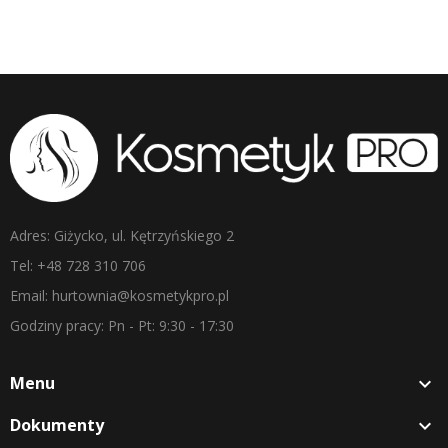
Adres: Giżycko, ul. Kętrzyńskiego 2
Tel: +48 728 310 706
Email: hurtownia@kosmetykpro.pl
Godziny pracy: Pn - Pt: 9:30 - 17:30
Menu

Dokumenty
