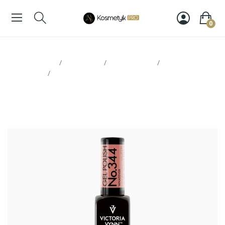
0
Strona glowna
Paznokcie
Victoria Vynn
Lakiery
hybrydowe
Victoria Vynn Gel Polish 344