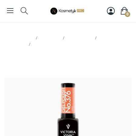
0
Strona glowna
Paznokcie
Victoria Vynn
Lakiery
hybrydowe
Victoria Vynn Gel Polish 376