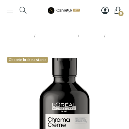
0
Strona glowna
Pielęgnacja włosów
Szampony
Loreal
Chroma Creme szampon niebieski 300ml
Obecnie brak na stanie