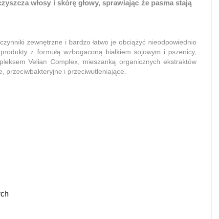
yszcza włosy i skórę głowy, sprawiając że pasma stają
 czynniki zewnętrzne i bardzo łatwo je obciążyć nieodpowiednio
 produkty z formułą wzbogaconą białkiem sojowym i pszenicy,
ompleksem Velian Complex, mieszanką organicznych ekstraktów
, przeciwbakteryjne i przeciwutleniające.