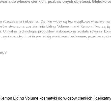
ana do włosów cienkich, pozbawionych objętości. Głęboko ocz
do rozczesania i ułożenia. Cienkie włosy są też wyjątkowo wrażliwe na
osów stworzona została linia Liding Volume marki Kemon. Tworzą ją
acji. Unikalna technologia produktów wzbogacona została również k
y uzyskane z tych roślin posiadają właściwości ochronne, przeciwzapalne
OWY