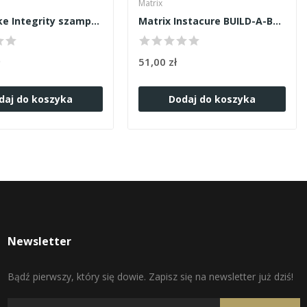
Matrix
Milk Shake Integrity szampon 1000ml
Matrix Instacure BUILD-A-BOND szampon 300ml
ł
51,00 zł
daj do koszyka
Dodaj do koszyka
Newsletter
Bądź pierwszy, który się dowie. Zapisz się na newsletter już dziś!