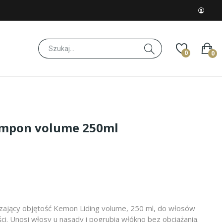
0
0
ampon volume 250ml
zający objętość Kemon Liding volume, 250 ml, do włosów
ści. Unosi włosy u nasady i pogrubia włókno bez obciążania.