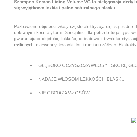
Szampon Kemon Liding Volume VC to pielęgnacja dedykow
się wyjątkowo lekkie i pełne naturalnego blasku.
Pozbawione objętości włosy często elektryzują się, są trudne 
dobranymi kosmetykami. Specjalnie dla potrzeb tego typu wł
gwarantujące objętość, lekkość, odbudowę i trwałość styliz
roślinnych: dziewanny, kocanki, lnu i rumianu żółtego. Ekstrakt
GŁĘBOKO OCZYSZCZA WŁOSY I SKÓRĘ GŁ
NADAJE WŁOSOM LEKKOŚCI I BLASKU
NIE OBCIĄŻA WŁOSÓW