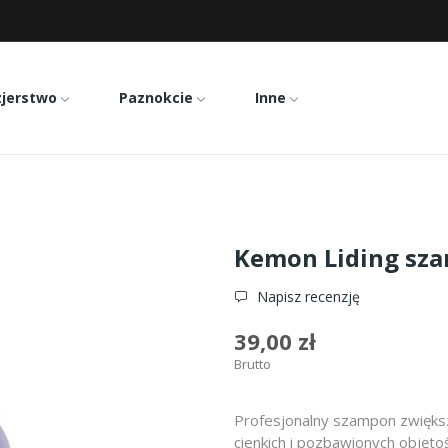
zjerstwo
Paznokcie
Inne
ing szampon volume 250ml
Kemon Liding sz
Napisz recenzję
39,00 zł
Brutto
Profesjonalny szampon zwięks
cienkich i pozbawionych objęto