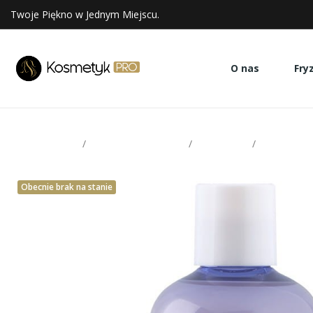
Twoje Piękno w Jednym Miejscu.
O nas
Fry
Strona glowna
Pielęgnacja włosów
Szampony
Kemon Lid
Obecnie brak na stanie