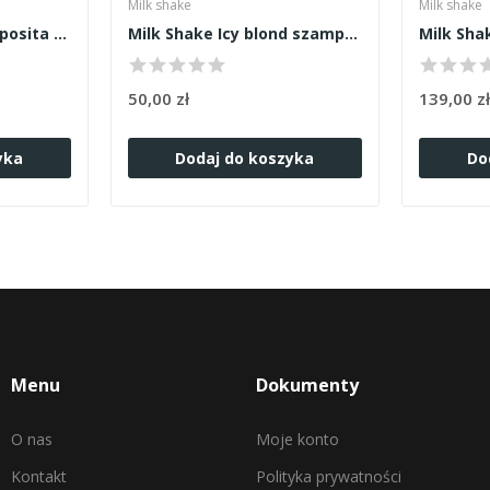
Milk shake
Milk shake
Kemon Volume e Corposita szampon 1000ml Refil
Milk Shake Icy blond szampon 300ml
50,00 zł
139,00 z
yka
Dodaj do koszyka
Do
Menu
Dokumenty
O nas
Moje konto
Kontakt
Polityka prywatności