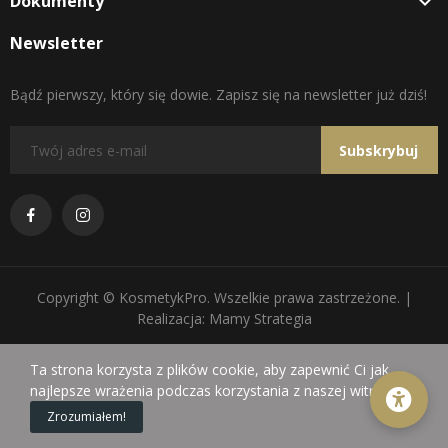
Dokumenty

Newsletter
Bądź pierwszy, który się dowie. Zapisz się na newsletter już dziś!
Subskrybuj
Copyright © KosmetykPro. Wszelkie prawa zastrzeżone. |
Realizacja: Mamy Strategia
Ta strona korzysta z plików cookie, aby zapewnić Ci jak
najlepsze wrażenia podczas korzystania z naszej witryny.
0
Zrozumiałem!
Sklep
Koszyk