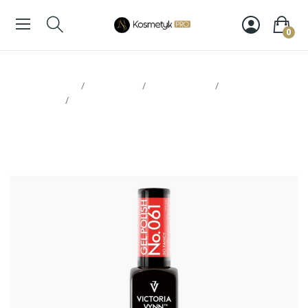
0
Strona glowna
Paznokcie
Victoria Vynn
Lakiery
hybrydowe
Victoria Vynn Gel Polish 061