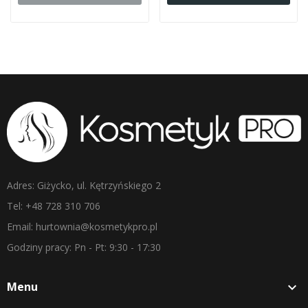
Adres: Giżycko, ul. Kętrzyńskiego 2
Tel: +48 728 310 706
Email: hurtownia@kosmetykpro.pl
Godziny pracy: Pn - Pt: 9:30 - 17:30
Menu
