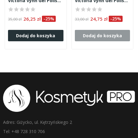
Victoria Vynn Gel Polish 061
Victoria Vynn Gel Polish 039
26,25 zł
-25%
24,75 zł
-25%
35,00 zł
33,00 zł
Dodaj do koszyka
Dodaj do koszyka
Adres: Giżycko, ul. Kętrzyńskiego 2
Tel: +48 728 310 706