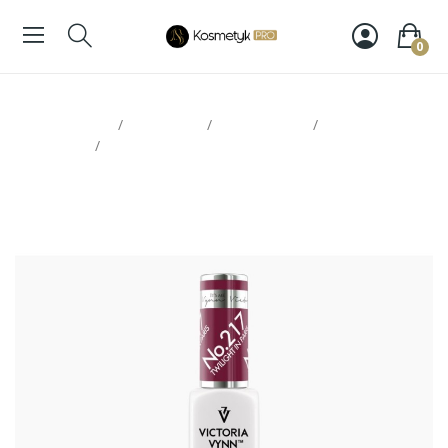
0
Strona glowna
Paznokcie
Victoria Vynn
Lakiery
hybrydowe
Victoria Vynn Pure 217 8ml