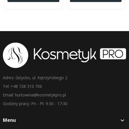
Adres: Giżycko, ul. Kętrzyńskiego 2
Tel: +48 728 310 706
Email: hurtownia@kosmetykpro.pl
Godziny pracy: Pn - Pt: 9:30 - 17:30
Menu
