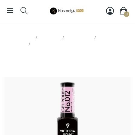
0
Strona glowna
Paznokcie
Victoria Vynn
Lakiery
hybrydowe
Victoria Vynn Gel Polish 012