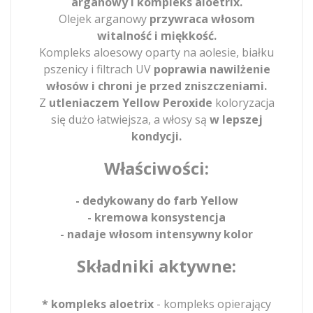
arganowy i kompleks aloetrix.
Olejek arganowy
przywraca włosom
witalność i miękkość.
Kompleks aloesowy oparty na aolesie, białku
pszenicy i filtrach UV
poprawia nawilżenie
włosów i chroni je przed zniszczeniami.
Z
utleniaczem Yellow Peroxide
koloryzacja
się dużo łatwiejsza, a włosy są
w lepszej
kondycji.
Właściwości:
- dedykowany do farb Yellow
- kremowa konsystencja
- nadaje włosom intensywny kolor
Składniki aktywne:
* kompleks aloetrix
- kompleks opierający