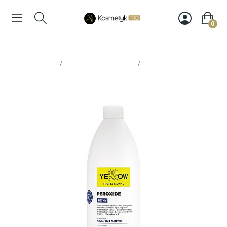
0
Strona glowna
Koloryzacja włosów
Yellow oxydant 9%
1000ml