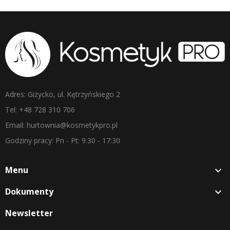
Adres: Giżycko, ul. Kętrzyńskiego 2
Tel: +48 728 310 706
Email: hurtownia@kosmetykpro.pl
Godziny pracy: Pn - Pt: 9:30 - 17:30
Menu

Dokumenty

Newsletter