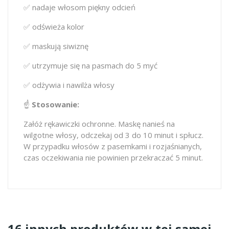
✅ nadaje włosom piękny odcień
✅ odświeża kolor
✅ maskują siwiznę
✅ utrzymuje się na pasmach do 5 myć
✅ odżywia i nawilża włosy
☝ ️
Stosowanie:
Załóż rękawiczki ochronne. Maskę nanieś na
wilgotne włosy, odczekaj od 3 do 10 minut i spłucz.
W przypadku włosów z pasemkami i rozjaśnianych,
czas oczekiwania nie powinien przekraczać 5 minut.
16 innych produktów w tej samej