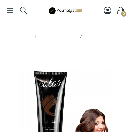
0
Strona glowna
Koloryzacja włosów
Profis maska
koloryzująca chocolate 250ml