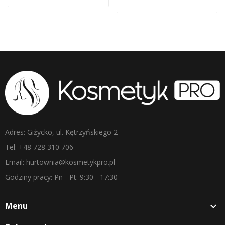
Adres: Giżycko, ul. Kętrzyńskiego 2
Tel: +48 728 310 706
Email: hurtownia@kosmetykpro.pl
Godziny pracy: Pn - Pt: 9:30 - 17:30
Menu
