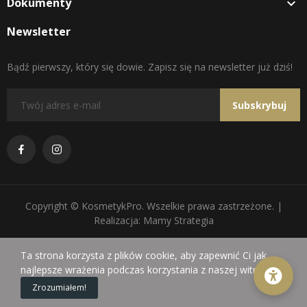
Dokumenty

Newsletter
Bądź pierwszy, który się dowie. Zapisz się na newsletter już dziś!
Subskrybuj
Copyright © KosmetykPro. Wszelkie prawa zastrzeżone. |
Realizacja: Mamy Strategia
Ta strona korzysta z plików cookie, aby zapewnić Ci jak
najlepsze wrażenia podczas korzystania z naszej witryny.
0
Zrozumiałem!
Sklep
Koszyk