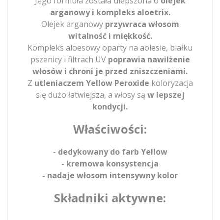
Jego formuła została ulepszona o
olejek
arganowy i kompleks aloetrix.
Olejek arganowy
przywraca włosom
witalność i miękkość.
Kompleks aloesowy oparty na aolesie, białku
pszenicy i filtrach UV
poprawia nawilżenie
włosów i chroni je przed zniszczeniami.
Z
utleniaczem Yellow Peroxide
koloryzacja
się dużo łatwiejsza, a włosy są
w lepszej
kondycji.
Właściwości:
- dedykowany do farb Yellow
- kremowa konsystencja
- nadaje włosom intensywny kolor
Składniki aktywne: