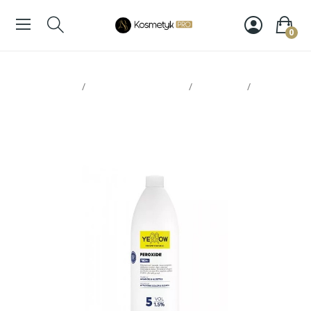
0
Strona glowna
Koloryzacja włosów
Oxydanty
Yellow
oxydant 1.5% 1000ml