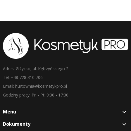
Adres: Giżycko, ul. Kętrzyńskiego 2
Tel: +48 728 310 706
Email: hurtownia@kosmetykpro.pl
Godziny pracy: Pn - Pt: 9:30 - 17:30
Menu

Dokumenty
