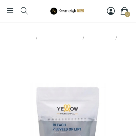
0
Strona glowna
Koloryzacja włosów
Rozjaśniacze
Yellow rozjaśniacz level 7 500gr