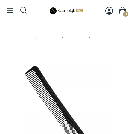
0
Strona glowna
Narzędzia
Grzebienie
Eurostil grzebień
01470