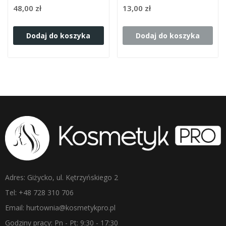
48,00 zł
13,00 zł
Dodaj do koszyka
Dodaj do koszyka
Adres: Giżycko, ul. Kętrzyńskiego 2
Tel: +48 728 310 706
Email: hurtownia@kosmetykpro.pl
Godziny pracy: Pn - Pt: 9:30 - 17:30