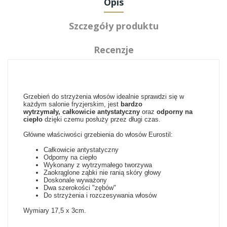
Opis
Szczegóły produktu
Recenzje
Grzebień do strzyżenia włosów idealnie sprawdzi się w
każdym salonie fryzjerskim, jest
bardzo
wytrzymały,
całkowicie antystatyczny
oraz
odporny na
ciepło
dzięki czemu posłuży przez długi czas.
Główne właściwości grzebienia do włosów Eurostil:
Całkowicie antystatyczny
Odporny na ciepło
Wykonany z wytrzymałego tworzywa
Zaokrąglone ząbki nie ranią skóry głowy
Doskonale wyważony
Dwa szerokości "zębów"
Do strzyżenia i rozczesywania włosów
Wymiary 17,5 x 3cm.