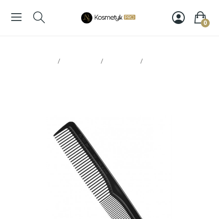
0
Strona glowna
Narzędzia
Nożyczki
Eurostil grzebień
0113