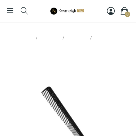
0
Strona glowna
Narzędzia
Grzebienie
Eurostil grzebień
422