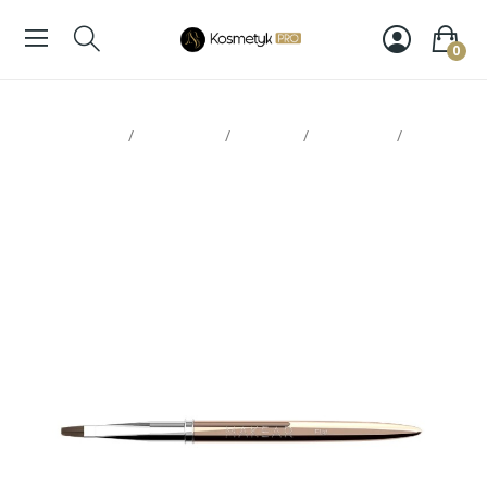
0
Strona glowna
Paznokcie
Makear
Akcesoria
Makear
pędzel Flat