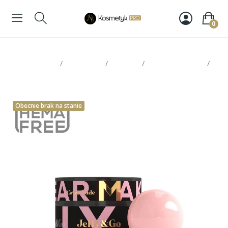
0
Strona glowna
Paznokcie
Makear
Żele / akrylożele
Makear Jelly&Go JG04 Cover Nude 50ml
Obecnie brak na stanie