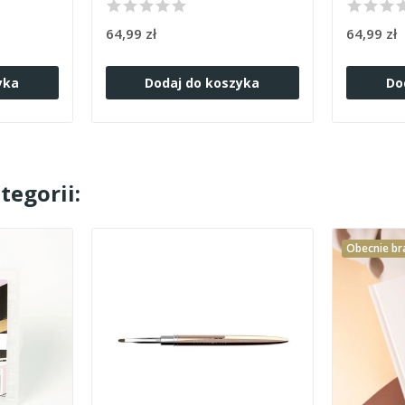
64,99 zł
64,99 zł
yka
Dodaj do koszyka
Do
tegorii:
Obecnie br