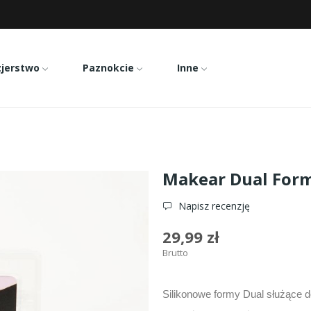
zjerstwo
Paznokcie
Inne
al Forms Almond- formy górne 120szt
Makear Dual Form
Napisz recenzję
29,99 zł
Brutto
Silikonowe formy Dual służące d