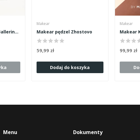
Makear
Makear
Makear Dual Forms Ballerina- formy górne 120szt
Makear pędzel Zhostovo
Makear K
59,99 zł
99,99 zł
yka
Dodaj do koszyka
Do
Menu
Dokumenty