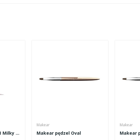
Makear
Makear
Makear Jelly&Go JG01 Milky Pink 50ml
Makear pędzel Oval
Makear p