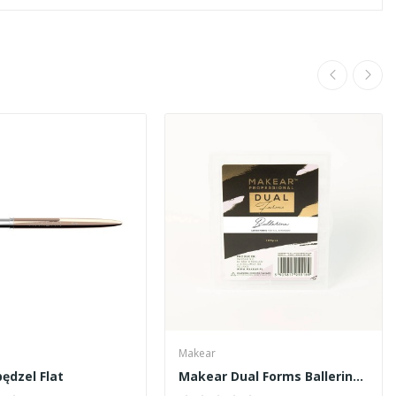
Makear
ędzel Flat
Makear Dual Forms Ballerina- formy dolne 120szt