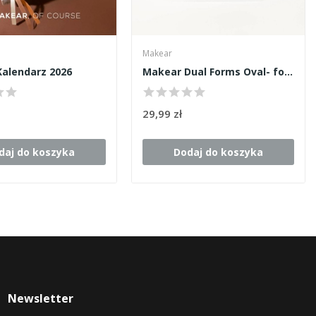
Makear
alendarz 2026
Makear Dual Forms Oval- formy górne 120szt
29,99 zł
daj do koszyka
Dodaj do koszyka
Newsletter