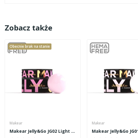
Zobacz także
Obecnie brak na stanie
Makear
Makear
Makear Jelly&Go JG02 Light Pink 50ml