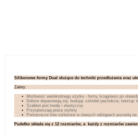
Silikonowe formy Dual służące do techniki przedłużania oraz utw
Zalety:
Możliwość wielokrotnego użytku - formy ściągniesz po utwardz
Dobrze dopasowują się, budując szkielet paznokcia, tworząc t
Szablon jest trwały i elastyczny
Przyspieszają pracę stylisty
Pomocnicze linie rozłożone w równych odstępach pozwolą na d
Pudełko składa się z 12 rozmiarów, a każdy z rozmiarów zawier