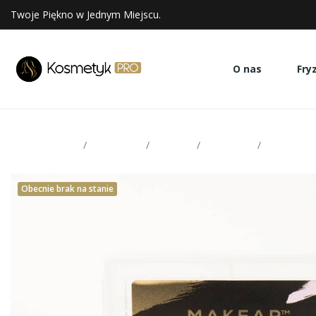
Twoje Piękno w Jednym Miejscu.
O nas
Fry
Strona glowna
Paznokcie
Makear
Akcesoria
Makear Du
Obecnie brak na stanie