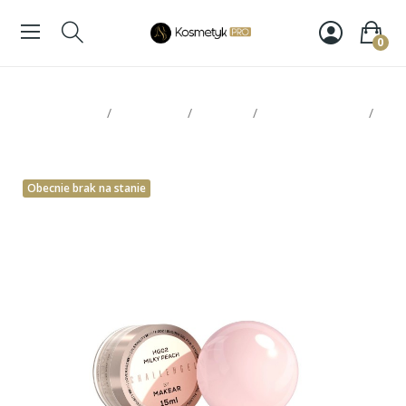
0
Strona glowna
Paznokcie
Makear
Żele / akrylożele
Makear Challengel HG02 Milky Peach 15ml
Obecnie brak na stanie