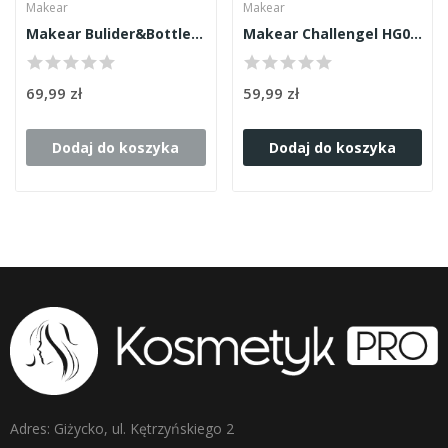
Makear
Makear
Makear Bulider&Bottle BG09 Żel W Butelce 15ml
Makear Challengel HG03 Candy Pink 15ml
69,99 zł
59,99 zł
Dodaj do koszyka
Dodaj do koszyka
Adres: Giżycko, ul. Kętrzyńskiego 2