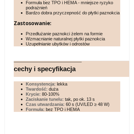
Formuła bez TPO i HEMA - mniejsze ryzyko
podrażnień
Bardzo dobra przyczepność do płytki paznokcia
Zastosowanie:
Przedłużanie paznokci żelem na formie
Wzmacnianie naturalnej płytki paznokcia
Uzupełnianie ubytków i odrostów
cechy i specyfikacja
Konsystencja:
lekka
Twardość:
duża
Krycie:
80-100%
Zaciskanie tunelu:
tak, po ok. 13 s
Czas utwardzania:
60 s (UV/LED ≥ 48 W)
Formuła:
bez TPO i HEMA