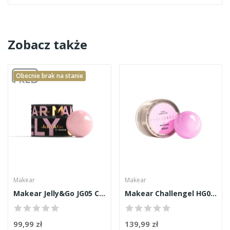
Zobacz także
Obecnie brak na stanie
Makear
Makear
Makear Jelly&Go JG05 Cover Rose 50ml
Makear Challengel HG03 Candy Pink 50ml
99,99 zł
139,99 zł