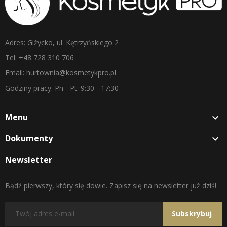
Adres: Giżycko, ul. Kętrzyńskiego 2
Tel: +48 728 310 706
Email: hurtownia@kosmetykpro.pl
Godziny pracy: Pn - Pt: 9:30 - 17:30
Menu

Dokumenty

Newsletter
Bądź pierwszy, który się dowie. Zapisz się na newsletter już dziś!
Subskrybuj