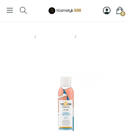
0
Strona glowna
Stylizacja włosów
Yellow termoochrona
thermal protector 250ml