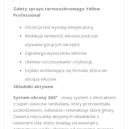
Zalety sprayu termoochronnego Yellow
Professional
Chroni przed wysoką temperaturą.
Redukuje łamliwość włosów podczas
używania gorących narzędzi.
Zapobiega wysuszeniu włosów.
Ułatwia rozczesywanie i stylizację.
Szybko wchłaniająca się formuła, która nie
obciąża włosów.
Składniki aktywne
System obrony 360°
- nowy system z ekstraktem
z super-owoców rambutanu, który przeciwdziała
uszkodzeniom, odświeża i rewitalizuje skórę głowy.
Zawiera mieszankę aktywnych składników z
nasionami chia, które działają od wewnątrz,
zatrzymując wodę i chroniąc od zewnątrz, tworząc