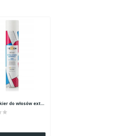
Yellow lakier do włosów extra strong hold 500ml