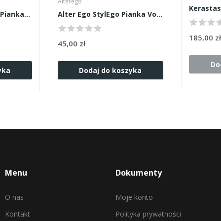
Alterego
Matrix Food For Soft Pianka 200ml
Alter Ego StylEgo Pianka Volume Cloud 250ml
185,00 z
45,00 zł
Do
yka
Dodaj do koszyka
Menu
Dokumenty
O nas
Moje konto
Kontakt
Polityka prywatności