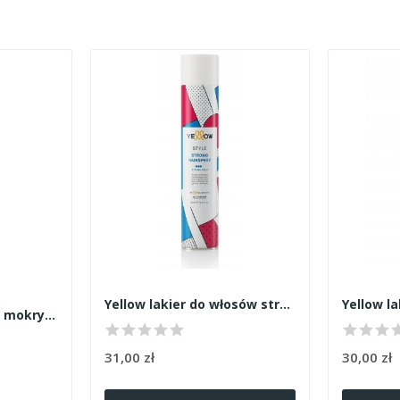
Yellow lakier do włosów strong hold 500ml
Yellow żel z efektem mokrych włosów 250ml
31,00 zł
30,00 zł