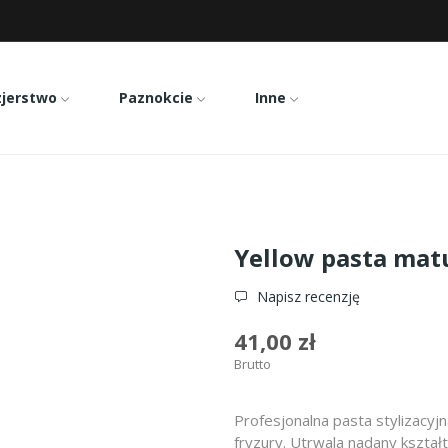
zjerstwo
Paznokcie
Inne
ml
Yellow pasta mat
Napisz recenzję
41,00 zł
Brutto
Profesjonalna pasta stylizacyj
fryzury. Utrwala nadany kształt