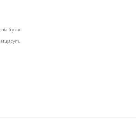
nia fryzur.
matującym.