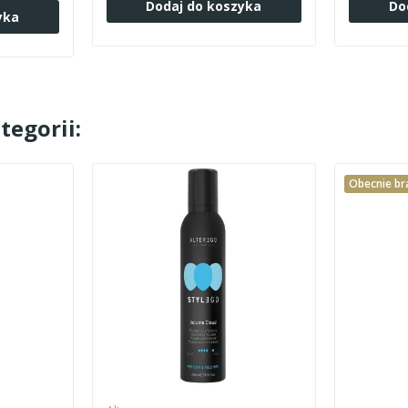
Dodaj do koszyka
Do
yka
tegorii:
Obecnie br