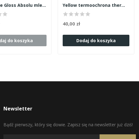
Kerastase Gloss Absolu mleczko 190ml
Yellow termoochrona thermal protector 250ml
ł
40,00 zł
daj do koszyka
Dodaj do koszyka
Newsletter
Bądź pierwszy, który się dowie. Zapisz się na newsletter już dziś!