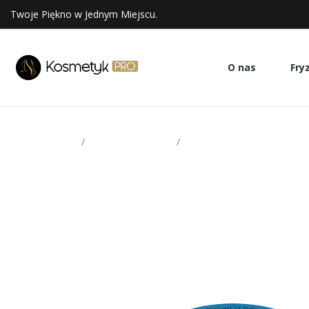
Twoje Piękno w Jednym Miejscu.
O nas
Fry
Strona glowna
Stylizacja włosów
Yellow pasta matująca 100